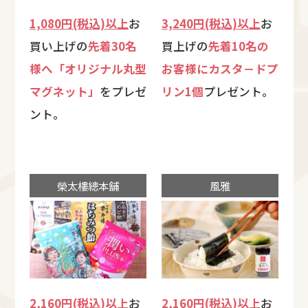
1,080円(税込)以上
お
3,240円(税込)以上
お
買い上げの
先着30名
買上げの
先着10名の
様へ「オリジナル丸型
お客様にカスタ－ドプ
マグネット」
をプレゼ
リン1個
プレゼント。
ント。
榮太樓總本舗
風雅
2,160円(税込)以上
お
2,160円(税込)以上
お