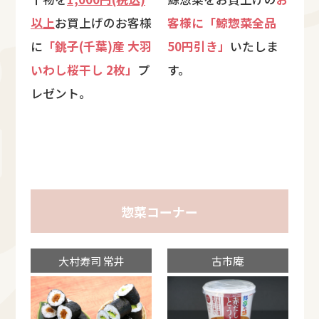
以上
お買上げのお客様
客様に「鯨惣菜全品
に
「銚子(千葉)産 大羽
50円引き」
いたしま
いわし桜干し 2枚」
プ
す。
レゼント。
惣菜コーナー
大村寿司 常井
古市庵