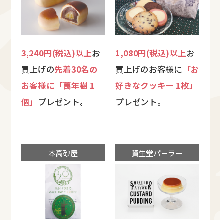
3,240円(税込)以上
お
1,080円(税込)以上
お
買上げの
先着30名の
買上げのお客様に
「お
お客様に「萬年樹 1
好きなクッキー 1枚」
個」
プレゼント。
プレゼント。
本高砂屋
資生堂パ－ラ－