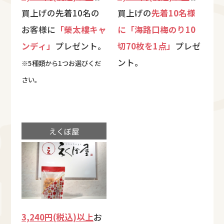
買上げの先着10名の
買上げの
先着10名様
お客様に
「榮太樓キャ
に「海路口梅のり10
ンディ」
プレゼント。
切70枚を1点」
プレゼ
ント。
※5種類から1つお選びくだ
さい。
えくぼ屋
3,240円(税込)以上
お