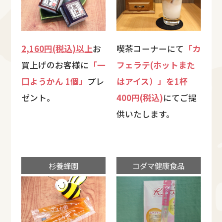
2,160円(税込)以上
お
喫茶コーナーにて
「カ
買上げのお客様に
「一
フェラテ(ホットまた
口ようかん 1個」
プレ
はアイス）」を1杯
ゼント。
400円(税込)
にてご提
供いたします。
杉養蜂園
コダマ健康食品