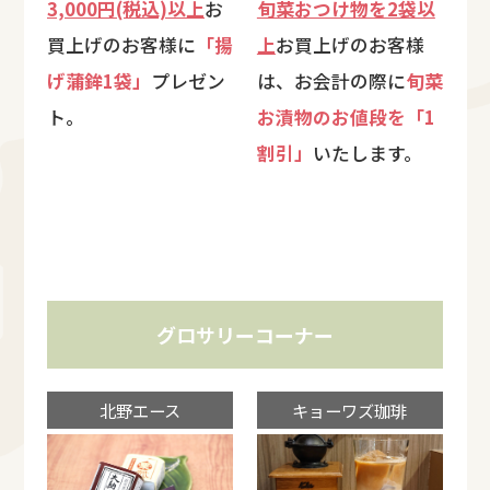
3,000円(税込)以上
お
旬菜おつけ物を2袋以
買上げのお客様に
「揚
上
お買上げのお客様
げ蒲鉾1袋」
プレゼン
は、お会計の際に
旬菜
ト。
お漬物のお値段を「1
割引」
いたします。
グロサリーコーナー
北野エース
キョーワズ珈琲