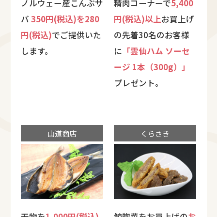
ノルウェー産こんぶサ
精肉コーナーで
5,400
バ
350円(税込)を280
円(税込)以上
お買上げ
円(税込)
でご提供いた
の先着30名のお客様
します。
に
「雲仙ハム ソーセ
ージ 1本（300g）」
プレゼント。
山道商店
くらさき
干物を
1,000円(税込)
鯨惣菜をお買上げの
お