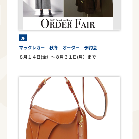
3F
マックレガ－ 秋冬 オ－ダ－ 予約会
８月１４日(金）～８月３１日(月）まで