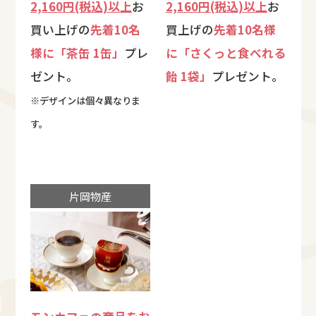
2,160円(税込)以上
お
2,160円(税込)以上
お
買い上げの
先着10名
買上げの
先着10名様
様に「茶缶 1缶」
プレ
に「さくっと食べれる
ゼント。
飴 1袋」
プレゼント。
※デザインは個々異なりま
す。
片岡物産