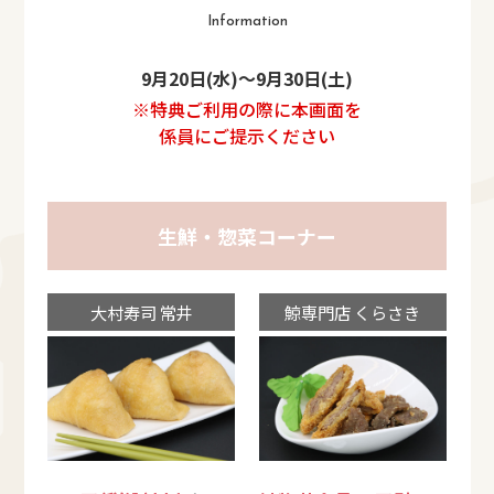
Information
9月20日(水)～9月30日(土)
※特典ご利用の際に本画面を
係員にご提示ください
生鮮・惣菜コーナー
大村寿司 常井
鯨専門店 くらさき