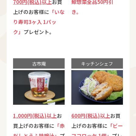
700円(税込)以上
お買
鯨惣菜全品50円引
上げのお客様に
「いな
き。
り寿司3ヶ入 1パッ
ク」
プレゼント。
古市庵
キッチンシェフ
1,000円(税込)以上
お
600円(税込)以上
お買
買上げのお客様に
「赤
上げのお客様に
「ビー
だしとうふ味噌汁」
プ
フコロッケ 1個」
プレ