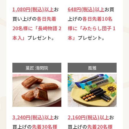
1,080円(税込)以上
お
648円(税込)以上
お買
買い上げの
各日先着
上げの
各日先着10名
20名様に「長崎物語 2
様に「みたらし団子 1
本入」
プレゼント。
本」
プレゼント。
菓匠 清閑院
風雅
3,240円(税込)以上
お
2,160円(税込)以上
お
買上げの
先着30名様
買上げの
先着20名様