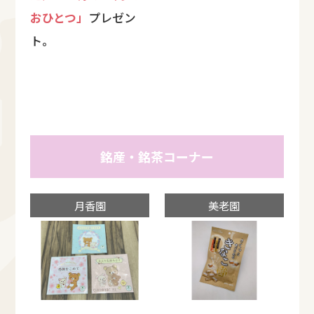
おひとつ」
プレゼン
ト。
銘産・銘茶コーナー
月香園
美老園