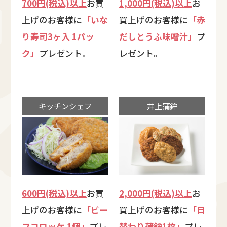
700円(税込)以上
お買
1,000円(税込)以上
お
上げのお客様に
「いな
買上げのお客様に
「赤
り寿司3ヶ入 1パッ
だしとうふ味噌汁」
プ
ク」
プレゼント。
レゼント。
キッチンシェフ
井上蒲鉾
600円(税込)以上
お買
2,000円(税込)以上
お
上げのお客様に
「ビー
買上げのお客様に
「日
フコロッケ 1個」
プレ
替わり蒲鉾1枚」
プレ