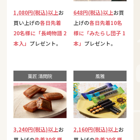
1,080円(税込)以上
お
648円(税込)以上
お買
買い上げの
各日先着
上げの
各日先着10名
20名様に「長崎物語 2
様に「みたらし団子 1
本入」
プレゼント。
本」
プレゼント。
菓匠 清閑院
風雅
3,240円(税込)以上
お
2,160円(税込)以上
お
買上げの
先着30名様
買上げの
先着20名様