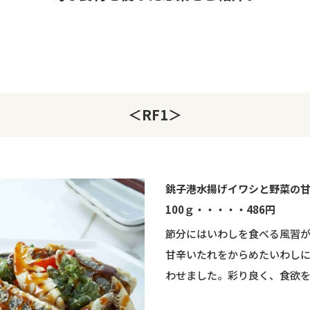
＜RF1＞
銚子港水揚げイワシと野菜の
100ｇ・・・・・486円
節分にはいわしを食べる風習
甘辛いたれをからめたいわし
わせました。彩り良く、食欲