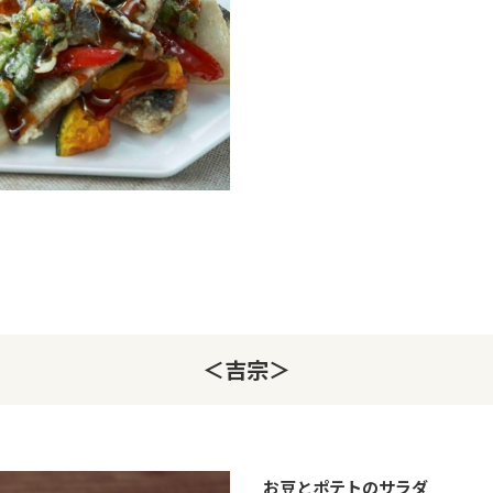
＜吉宗＞
お豆とポテトのサラダ