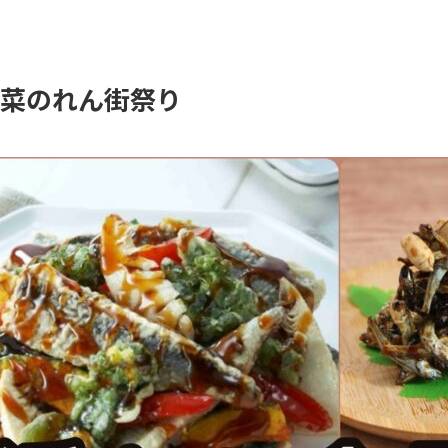
惣菜のれん街祭り