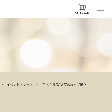
Online Store
イベント・フェア
”浜ちか食品”惣菜のれん街祭り