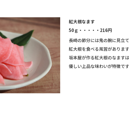
紅大根なます
50ｇ・・・・・216円
長崎の節分には鬼の腕に見立
紅大根を食べる風習がありま
坂本屋が作る紅大根のなます
優しい上品な味わいが特徴で