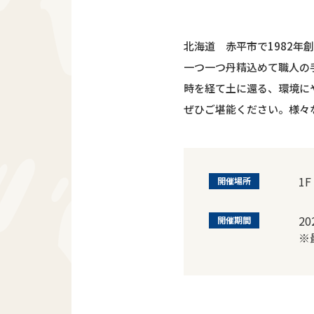
北海道 赤平市で1982年
一つ一つ丹精込めて職人の
時を経て土に還る、環境に
ぜひご堪能ください。様々
1F
開催場所
2
開催期間
※