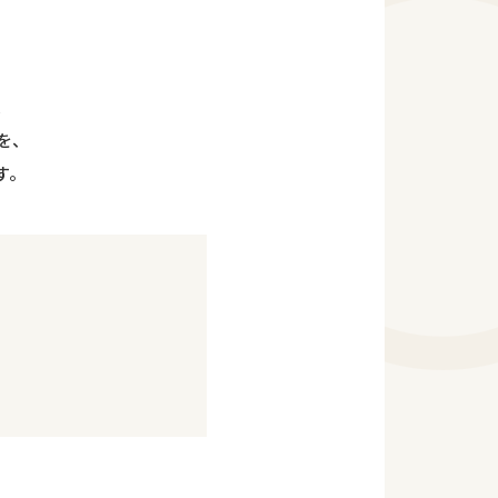
、
を、
す。