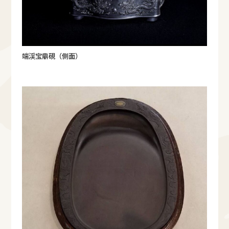
端渓宝鼎硯（側面）