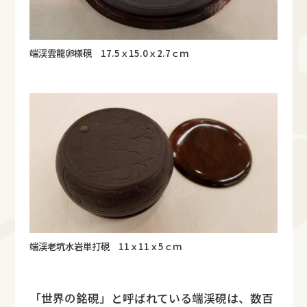
端渓雲龍卵様硯 17.5ｘ15.0ｘ2.7ｃｍ
端渓老坑水岩単打硯 11ｘ11ｘ5ｃｍ
「世界の銘硯」と呼ばれている端渓硯は、数百