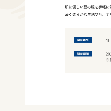
肌に優しい藍の服を手軽に
軽く柔らかな生地や柄、デ
4F
開催場所
2
開催期間
※