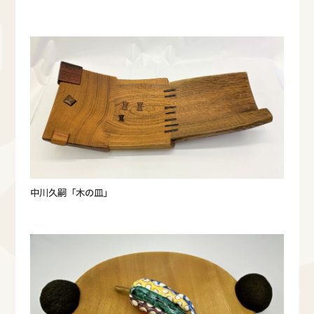
中川久嗣「木の皿」