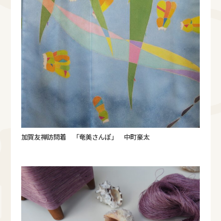
加賀友禅訪問着 「奄美さんぽ」 中町豪太