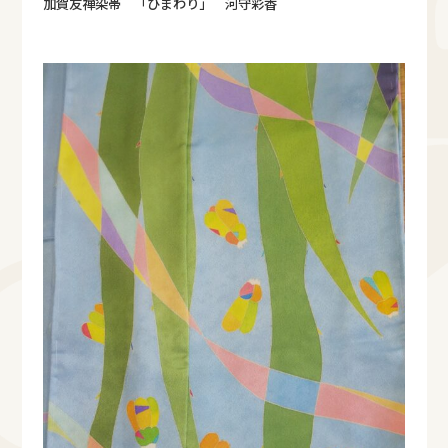
加賀友禅染帯 「ひまわり」 河守彩香