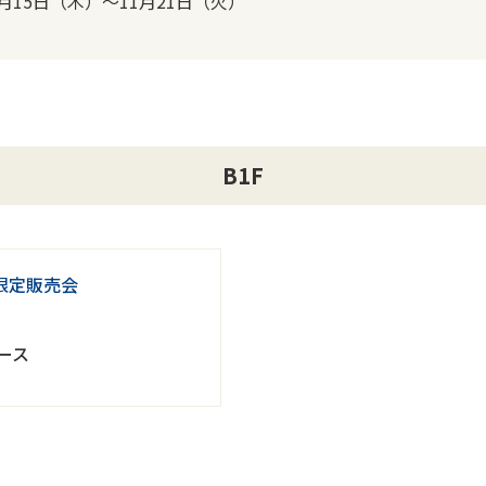
1月15日（木）～11月21日（火）
B1F
限定販売会
）
ース