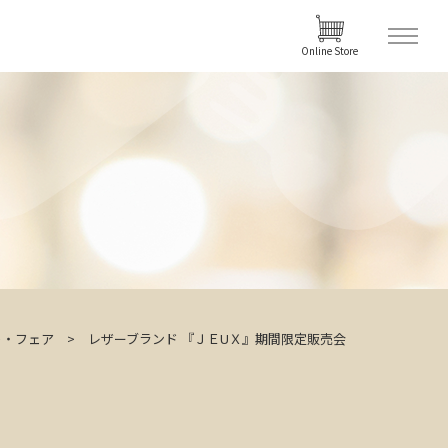
Online Store
ト・フェア
レザーブランド 『ＪＥUＸ』期間限定販売会