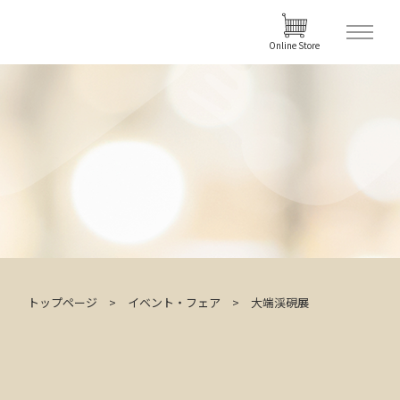
Online Store
トップページ
イベント・フェア
大端渓硯展