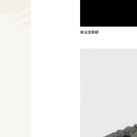
端渓宝鼎硯