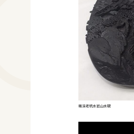
端渓老坑水岩山水硯