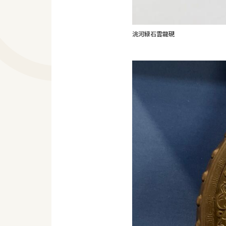
洮河緑石雲龍硯