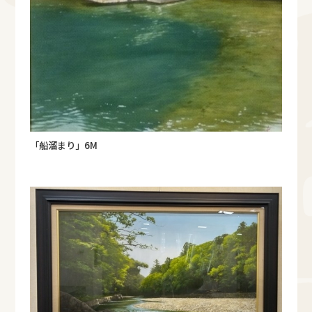
「船溜まり」6M