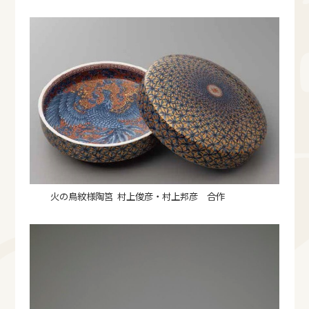
火の鳥紋様陶筥 村上俊彦・村上邦彦 合作