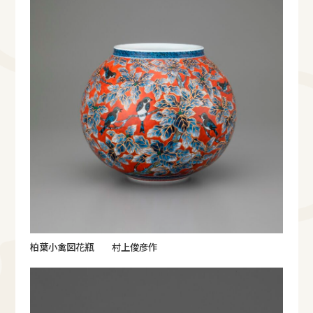
柏葉小禽図花瓶 村上俊彦作