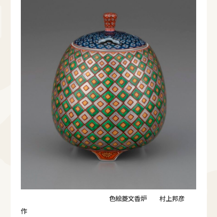
色絵菱文香炉 村上邦彦
作