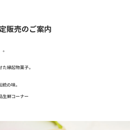
定販売のご案内
』。
せた縁起物菓子。
伝統の味。
品生鮮コーナー