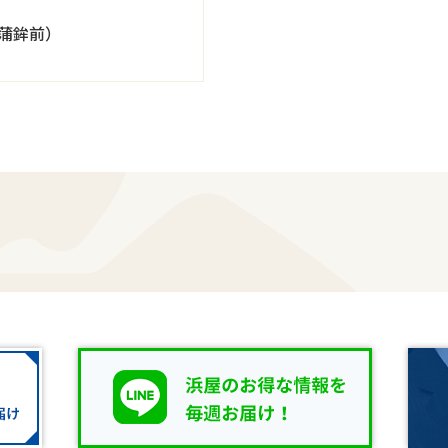
）
蒲鉾前）