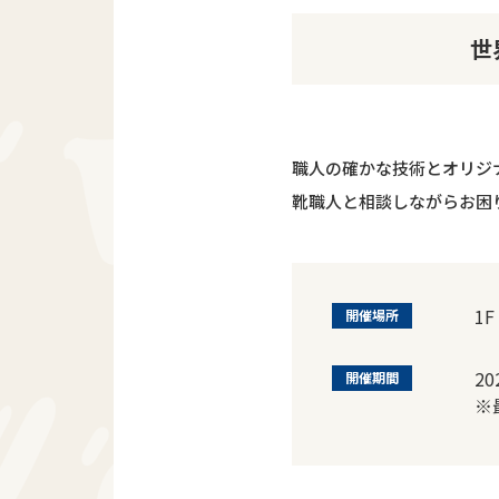
世
職人の確かな技術とオリジ
靴職人と相談しながらお困
1
開催場所
2
開催期間
※