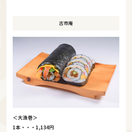
古市庵
＜大漁巻＞
1本・・・1,134円