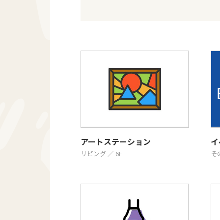
アートステーション
イ
リビング ／ 6F
その