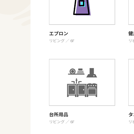
エプロン
健
リビング ／ 6F
リビ
台所用品
タ
リビング ／ 6F
リビ