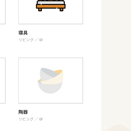
寝具
リビング ／ 6F
陶器
リビング ／ 6F