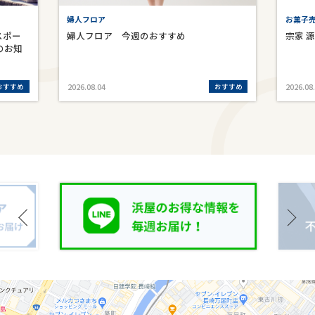
婦人フロア
お菓子売
スポー
婦人フロア 今週のおすすめ
宗家 
のお知
おすすめ
おすすめ
2026.08.04
2026.08