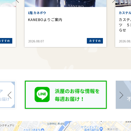
1階 カネボウ
カステ
KANEBOよりご案内
カステ
ツ ５
らせ
おすすめ
おすすめ
2026.08.07
2026.08