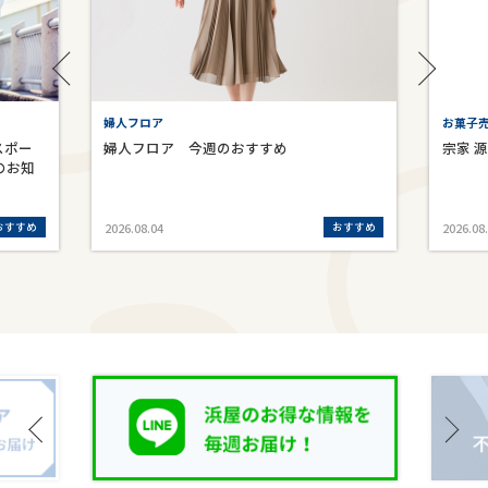
婦人フロア
お菓子売
スポー
婦人フロア 今週のおすすめ
宗家 
のお知
おすすめ
おすすめ
2026.08.04
2026.08