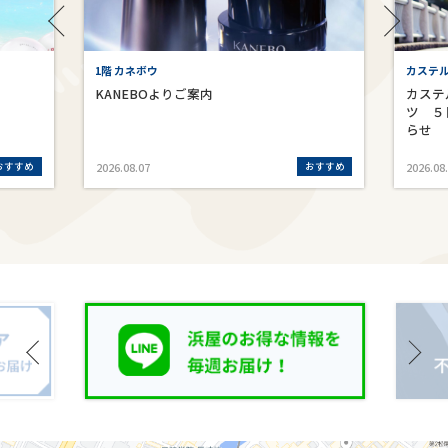
1階 カネボウ
カステ
KANEBOよりご案内
カステ
ツ ５
らせ
おすすめ
おすすめ
2026.08.07
2026.08