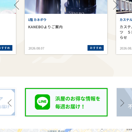
1階 カネボウ
カステ
KANEBOよりご案内
カステ
ツ ５
らせ
おすすめ
おすすめ
2026.08.07
2026.08