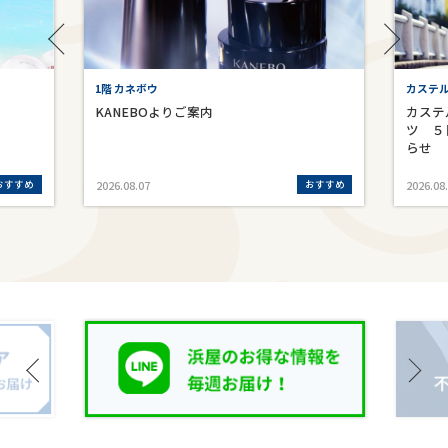
1階 カネボウ
カステ
KANEBOよりご案内
カステ
ツ ５
らせ
おすすめ
おすすめ
2026.08.07
2026.08