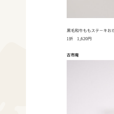
黒毛和牛ももステ－キお
1折 1,620円
古市庵