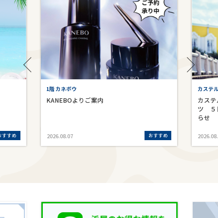
1階 カネボウ
カステ
KANEBOよりご案内
カステ
ツ ５
らせ
おすすめ
おすすめ
2026.08.07
2026.08