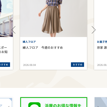
婦人フロア
お菓子売
スポー
婦人フロア 今週のおすすめ
宗家 
のお知
おすすめ
おすすめ
2026.08.04
2026.08