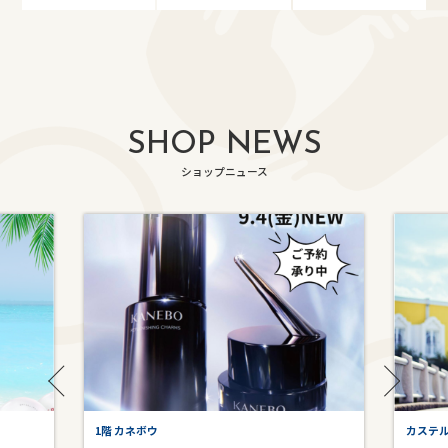
SHOP NEWS
ショップニュース
1階 カネボウ
カステ