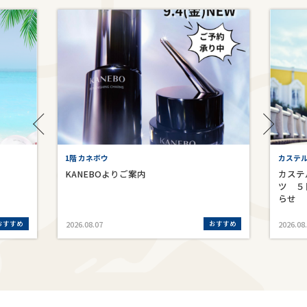
1階 カネボウ
カステ
KANEBOよりご案内
カステ
ツ ５
らせ
おすすめ
おすすめ
2026.08.07
2026.08