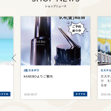
ショップニュース
1階 カネボウ
カステ
KANEBOよりご案内
カステ
ツ ５
らせ
おすすめ
おすすめ
2026.08.07
2026.08