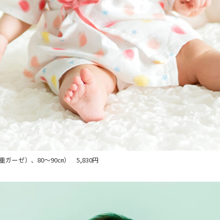
ガーゼ〕、80～90㎝） 5,830円