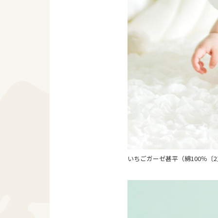
いちごガーゼ甚平（綿100％〔2重