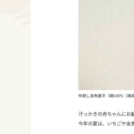
仲良し金魚甚平（綿100％〔楊柳〕
汗っかきの赤ちゃんにお
今年の夏は、いちごや金