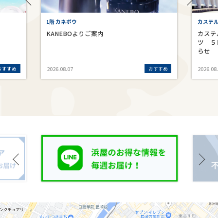
1階 カネボウ
カステ
KANEBOよりご案内
カステ
ツ ５
らせ
おすすめ
おすすめ
2026.08.07
2026.08