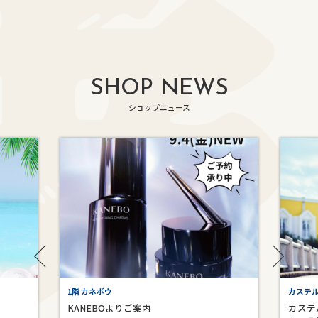
SHOP NEWS
ショップニュース
1階 カネボウ
カステ
KANEBOよりご案内
カステ