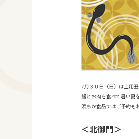
7月３０日（日）は土用丑
鰻とお肉を食べて暑い夏
浜ちか食品ではご予約も
＜北御門＞