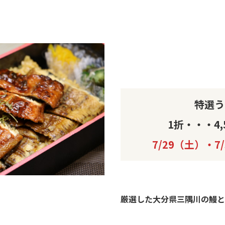
特選う
1折・・・4,
7/29（土）・7
厳
選した大分県三隅川の鰻と