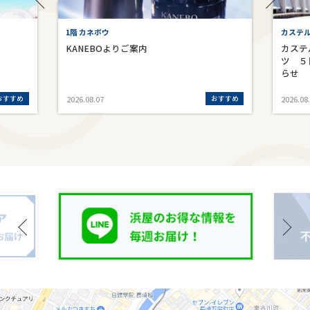
1階 カネボウ
カステ
KANEBOよりご案内
カステ
ツ ５
らせ
おすすめ
おすすめ
2026.08.07
2026.08