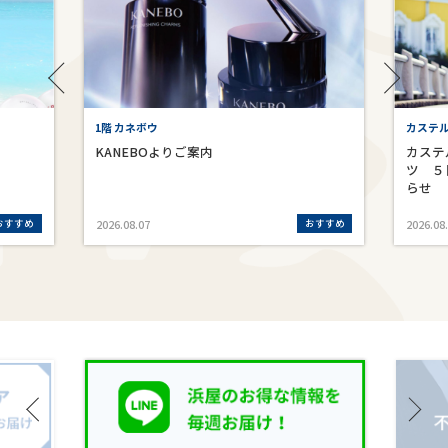
1階 カネボウ
カステ
KANEBOよりご案内
カステ
ツ ５
らせ
おすすめ
おすすめ
2026.08.07
2026.08