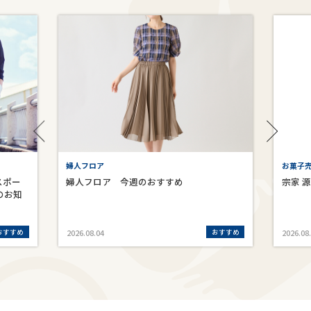
婦人フロア
お菓子売
スポー
婦人フロア 今週のおすすめ
宗家 
のお知
おすすめ
おすすめ
2026.08.04
2026.08