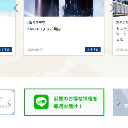
1階 カネボウ
カステ
KANEBOよりご案内
カステ
ツ ５
らせ
おすすめ
おすすめ
2026.08.07
2026.08