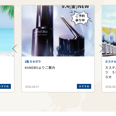
1階 カネボウ
カステ
KANEBOよりご案内
カステ
ツ ５
らせ
おすすめ
おすすめ
2026.08.07
2026.08