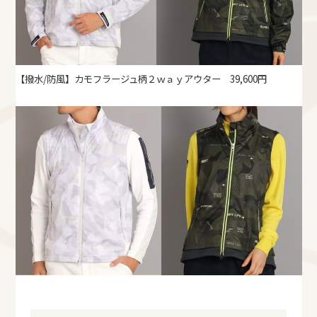
【撥水/防風】カモフラージュ柄２ｗａｙアウター 39,600円