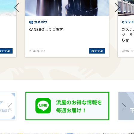
1階 カネボウ
カステ
KANEBOよりご案内
カステ
ツ ５
らせ
おすすめ
おすすめ
2026.08.07
2026.08