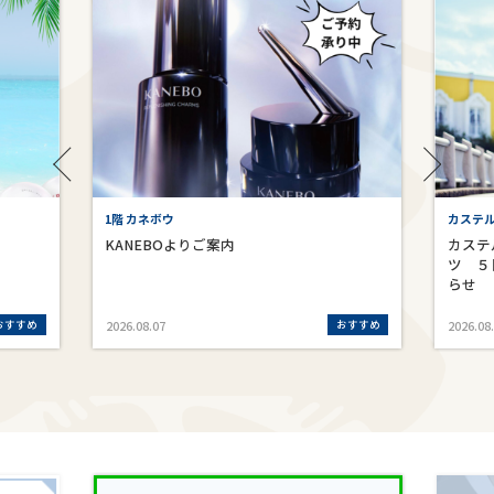
1階 カネボウ
カステ
KANEBOよりご案内
カステ
ツ ５
らせ
おすすめ
おすすめ
2026.08.07
2026.08