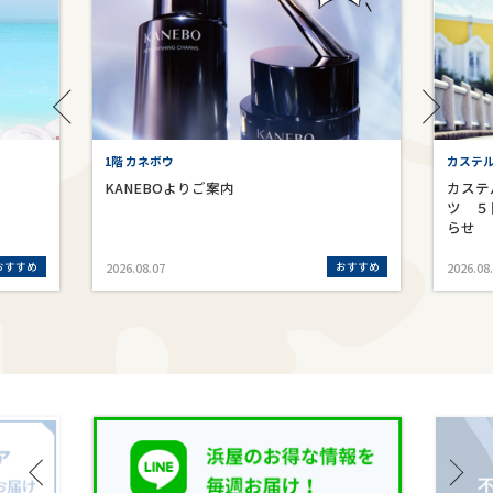
1階 カネボウ
カステ
KANEBOよりご案内
カステ
ツ ５
らせ
おすすめ
おすすめ
2026.08.07
2026.08