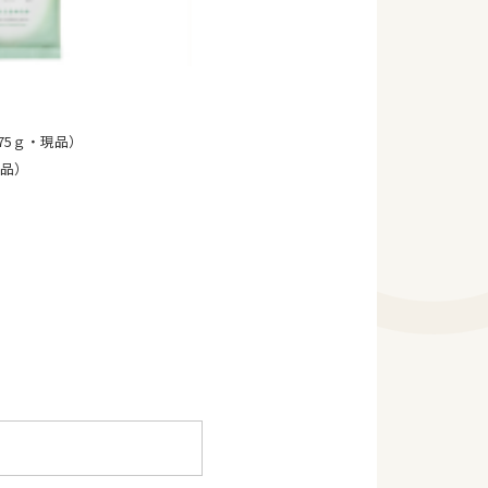
75ｇ・現品）
現品）