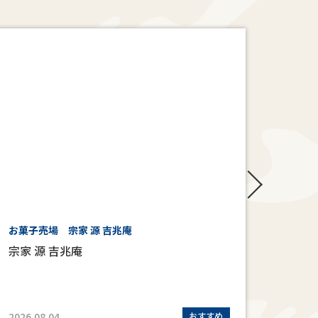
お菓子売場 宗家 源 吉兆庵
6階 
宗家 源 吉兆庵
ロフ
2026.08.04
おすすめ
2026.0