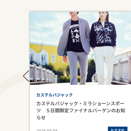
ノジュ
カステルバジャック
カステルバジャック・ミラショーンスポー
帳』
ツ ５日間限定ファイナルバーゲンのお知
らせ
定販売
2026.08.04
おすすめ