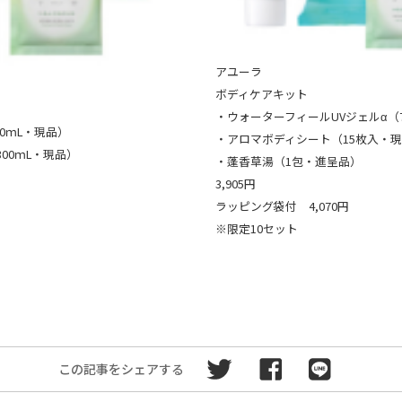
アユーラ
ボディケアキット
・ウォーターフィールUVジェルα（
0ｍL・現品）
・アロマボディシート（15枚入・
00ｍL・現品）
・蓬香草湯（1包・進呈品）
3,905円
ラッピング袋付 4,070円
※限定10セット
この記事をシェアする