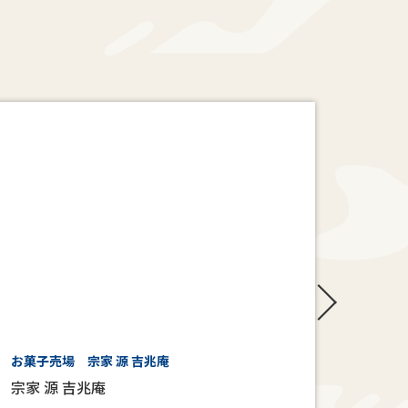
お菓子売場 宗家 源 吉兆庵
6階 
宗家 源 吉兆庵
ロフ