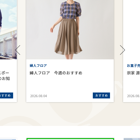
お菓子売場 宗家 源 吉兆庵
6
宗家 源 吉兆庵
ロ
おすすめ
おすすめ
2026.08.04
202