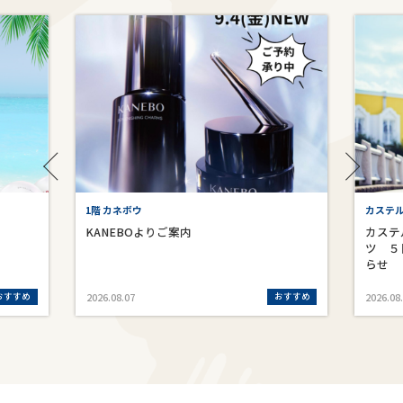
1階 カネボウ
カステ
KANEBOよりご案内
カステ
ツ ５
らせ
おすすめ
おすすめ
2026.08.07
2026.08