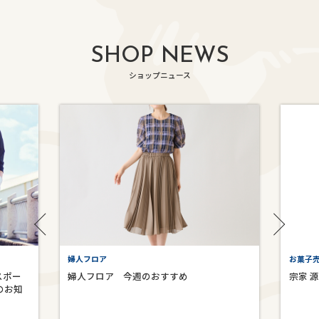
SHOP NEWS
ショップニュース
婦人フロア
お菓子売
スポー
婦人フロア 今週のおすすめ
宗家 
のお知