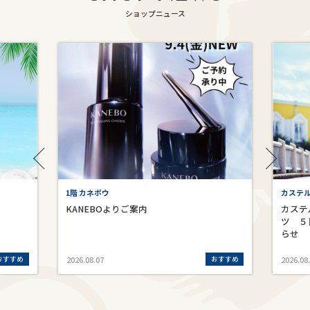
ショップニュース
1階 カネボウ
カステ
KANEBOよりご案内
カステ
ツ ５
らせ
おすすめ
おすすめ
2026.08.07
2026.08