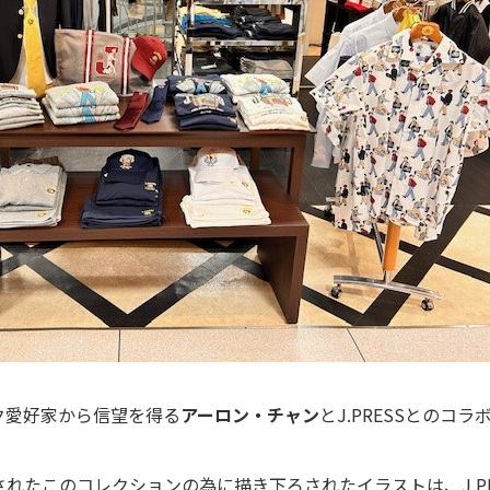
ク愛好家から信望を得る
アーロン・チャン
とJ.PRESSとのコ
S〉と題されたこのコレクションの為に描き下ろされたイラストは、J.